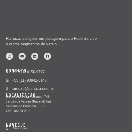
Ramuza, soluções em pesagem para o Food Service
e outros segmentos do varejo.
CONTATO
+55 (11) 4156-9797
+55 (11) 93941-3146
ramuza@ramuza.com.br
LOCALIZAÇÃO
Estrada Maracá Marques, 746
Jardim da Varzea (Fazendinha)
Santana de Parnaíba – SP
CEP: 06529-210
NAVEGUE
Sobre nós