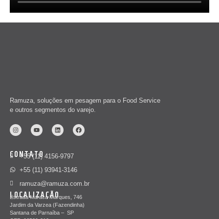
Ramuza, soluções em pesagem para o Food Service
e outros segmentos do varejo.
CONTATO
+55 (11) 4156-9797
+55 (11) 93941-3146
ramuza@ramuza.com.br
LOCALIZAÇÃO
Estrada Maracá Marques, 746
Jardim da Varzea (Fazendinha)
Santana de Parnaíba – SP