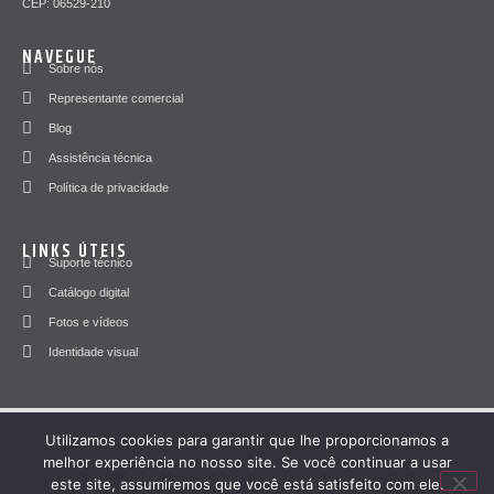
CEP: 06529-210
NAVEGUE
Sobre nós
Representante comercial
Blog
Assistência técnica
Política de privacidade
LINKS ÚTEIS
Suporte técnico
Catálogo digital
Fotos e vídeos
Identidade visual
RAMUZA INDUSTRIA E COMERCIO DE BALANÇAS LTDA - CNPJ:
Utilizamos cookies para garantir que lhe proporcionamos a
49.716.616/0001-52
melhor experiência no nosso site. Se você continuar a usar
este site, assumiremos que você está satisfeito com ele.
TODOS OS DIREITOS RESERVADOS