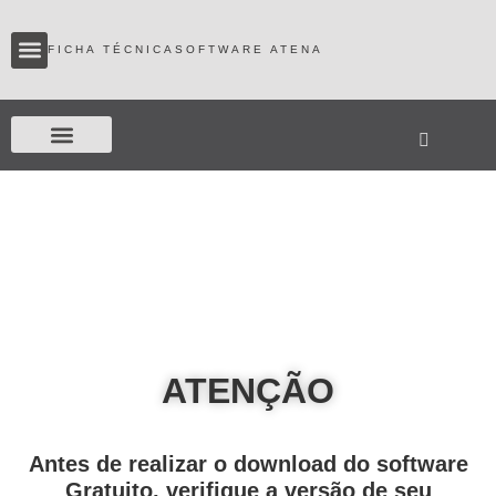
FICHA TÉCNICA
SOFTWARE ATENA
Assistência Técnica
ATENÇÃO
Antes de realizar o download do software
Gratuito, verifique a versão de seu